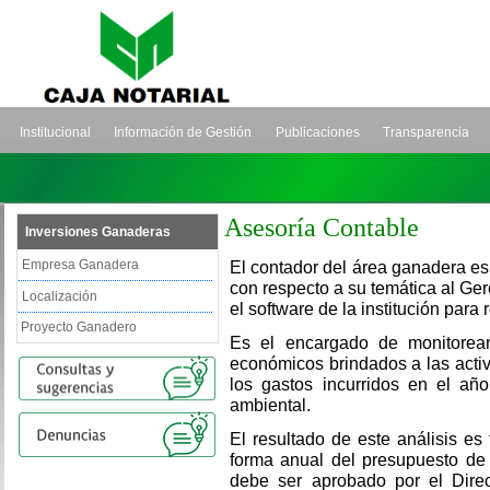
Institucional
Información de Gestión
Publicaciones
Transparencia
Asesoría Contable
Inversiones Ganaderas
Empresa Ganadera
El contador del área ganadera es
con respecto a su temática al Ge
Localización
el software de la institución para 
Proyecto Ganadero
Es el encargado de monitorear
económicos brindados a las activi
los gastos incurridos en el año
ambiental.
El resultado de este análisis e
forma anual del presupuesto de 
debe ser aprobado por el Dire