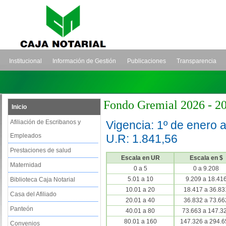
Institucional
Información de Gestión
Publicaciones
Transparencia
Fondo Gremial 2026 - 2
Inicio
Afiliación de Escribanos y
Vigencia: 1º de enero a
Empleados
U.R: 1.841,56
Prestaciones de salud
Escala en UR
Escala en $
Maternidad
0 a 5
0 a 9.208
5.01 a 10
9.209 a 18.41
Biblioteca Caja Notarial
10.01 a 20
18.417 a 36.83
Casa del Afiliado
20.01 a 40
36.832 a 73.66
Panteón
40.01 a 80
73.663 a 147.3
80.01 a 160
147.326 a 294.6
Convenios