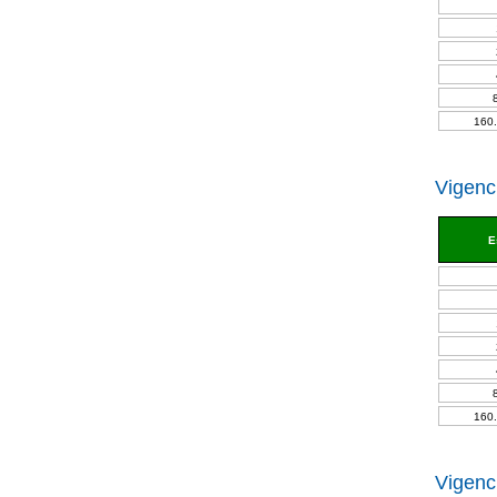
160.
Vigenci
E
160.
Vigenci