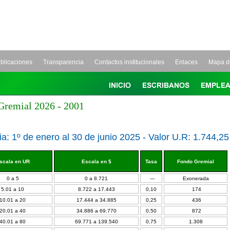
blicaciones
Transparencia
Contactos institucionales
Enlaces
Mapa de
Gremial 2026 - 2001
a: 1º de enero al 30 de junio 2025 - Valor U.R: 1.744,25
scala en UR
Escala en $
Tasa
Fondo Gremial
0 a 5
0 a 8.721
---
Exonerada
5.01 a 10
8.722 a 17.443
0,10
174
10.01 a 20
17.444 a 34.885
0,25
436
20.01 a 40
34.886 a 69.770
0,50
872
40.01 a 80
69.771 a 139.540
0,75
1.308