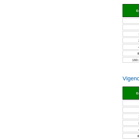
E
160.
Vigenc
E