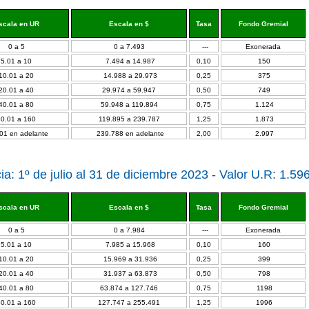
scala en UR
Escala en $
Tasa
Fondo Gremial
0 a 5
0 a 7.493
---
Exonerada
5.01 a 10
7.494 a 14.987
0,10
150
10.01 a 20
14.988 a 29.973
0,25
375
20.01 a 40
29.974 a 59.947
0,50
749
40.01 a 80
59.948 a 119.894
0,75
1.124
80.01 a 160
119.895 a 239.787
1,25
1.873
01 en adelante
239.788 en adelante
2,00
2.997
ia: 1º de julio al 31 de diciembre 2023 - Valor U.R: 1.59
scala en UR
Escala en $
Tasa
Fondo Gremial
0 a 5
0 a 7.984
---
Exonerada
5.01 a 10
7.985 a 15.968
0,10
160
10.01 a 20
15.969 a 31.936
0,25
399
20.01 a 40
31.937 a 63.873
0,50
798
40.01 a 80
63.874 a 127.746
0,75
1198
80.01 a 160
127.747 a 255.491
1,25
1996