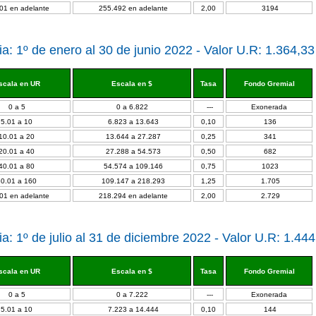
01 en adelante
255.492 en adelante
2,00
3194
a: 1º de enero al 30 de junio 2022 - Valor U.R: 1.364,33
scala en UR
Escala en $
Tasa
Fondo Gremial
0 a 5
0 a 6.822
---
Exonerada
5.01 a 10
6.823 a 13.643
0,10
136
10.01 a 20
13.644 a 27.287
0,25
341
20.01 a 40
27.288 a 54.573
0,50
682
40.01 a 80
54.574 a 109.146
0,75
1023
80.01 a 160
109.147 a 218.293
1,25
1.705
01 en adelante
218.294 en adelante
2,00
2.729
a: 1º de julio al 31 de diciembre 2022 - Valor U.R: 1.44
scala en UR
Escala en $
Tasa
Fondo Gremial
0 a 5
0 a 7.222
---
Exonerada
5.01 a 10
7.223 a 14.444
0,10
144