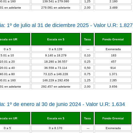
80.01 a 160
139.541 a 279.080
1,25
2.180
01 en adelante
279.081 en adelante
2,00
3.489
a: 1º de julio al 31 de diciembre 2025 - Valor U.R: 1.82
scala en UR
Escala en $
Tasa
Fondo Gremial
0 a 5
0 a 9.139
---
Exonerada
5.01 a 10
9.140 a 18.279
0,10
183
10.01 a 20
18.280 a 36.557
0,25
457
20.01 a 40
36.558 a 73.114
0,50
914
40.01 a 80
73.115 a 146.228
0,75
1.371
80.01 a 160
146.229 a 292.456
1,25
2.285
01 en adelante
292.457 en adelante
2,00
3.656
a: 1º de enero al 30 de junio 2024 - Valor U.R: 1.634
scala en UR
Escala en $
Tasa
Fondo Gremial
0 a 5
0 a 8.170
---
Exonerada