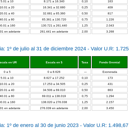
5.01 a 10
8.171 a 16.340
0,10
163
10.01 a 20
16.341 a 32.680
0,25
409
20.01 a 40
32.681 a 65.360
0,50
817
40.01 a 80
65.361 a 130.720
0,75
1.226
80.01 a 160
130.721 a 261.440
1,25
2.043
01 en adelante
261.441 en adelante
2,00
3.268
a: 1º de julio al 31 de diciembre 2024 - Valor U.R: 1.72
scala en UR
Escala en $
Tasa
Fondo Gremial
0 a 5
0 a 8.626
---
Exonerada
5.01 a 10
8.627 a 17.252
0,10
173
10.01 a 20
17.253 a 34.505
0,25
431
20.01 a 40
34.506 a 69.010
0,50
863
40.01 a 80
69.011 a 138.019
0,75
1.294
80.01 a 160
138.020 a 276.038
1,25
2.157
01 en adelante
276.039 en adelante
2,00
3.450
a: 1º de enero al 30 de junio 2023 - Valor U.R: 1.498,67