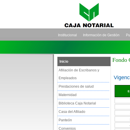
Institucional
Información de Gestión
Pu
Fondo 
Inicio
Afiliación de Escribanos y
Vigenci
Empleados
Prestaciones de salud
E
Maternidad
Biblioteca Caja Notarial
Casa del Afiliado
Panteón
Convenios