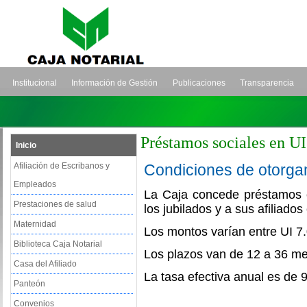
Institucional
Información de Gestión
Publicaciones
Transparencia
Préstamos sociales en UI
Inicio
Afiliación de Escribanos y
Condiciones de otorga
Empleados
La Caja concede préstamos e
Prestaciones de salud
los jubilados y a sus afiliado
Maternidad
Los montos varían entre UI 7.
Biblioteca Caja Notarial
Los plazos van de 12 a 36 m
Casa del Afiliado
La tasa efectiva anual es de
Panteón
Convenios