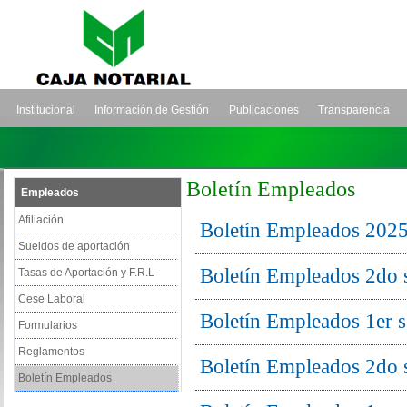
Institucional
Información de Gestión
Publicaciones
Transparencia
Boletín Empleados
Empleados
Afiliación
Boletín Empleados 202
Sueldos de aportación
Boletín Empleados 2do 
Tasas de Aportación y F.R.L
Cese Laboral
Boletín Empleados 1er 
Formularios
Reglamentos
Boletín Empleados 2do 
Boletín Empleados