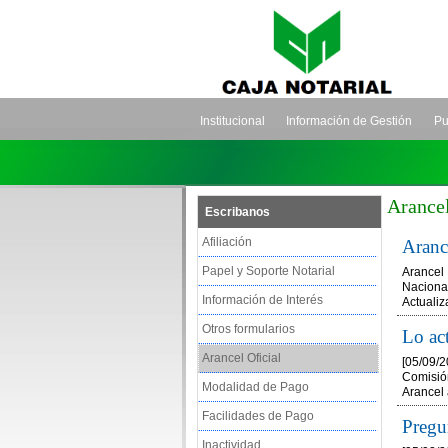
Institucional
Información de Gestión
Pu
Arancel
Escribanos
Afiliación
Arance
Papel y Soporte Notarial
Arancel 
Nacional
Información de Interés
Actuali
Otros formularios
Lo ac
Arancel Oficial
[05/09/
Comisión
Modalidad de Pago
Arancel 
Facilidades de Pago
Pregu
Inactividad