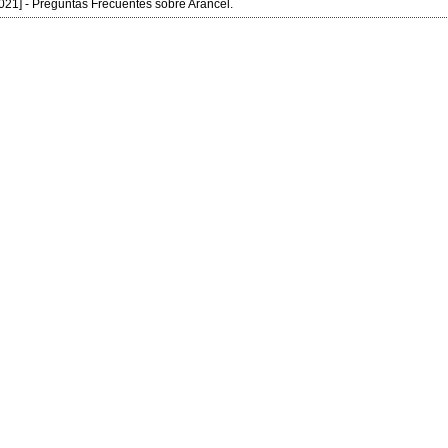
021] - Preguntas Frecuentes sobre Arancel.