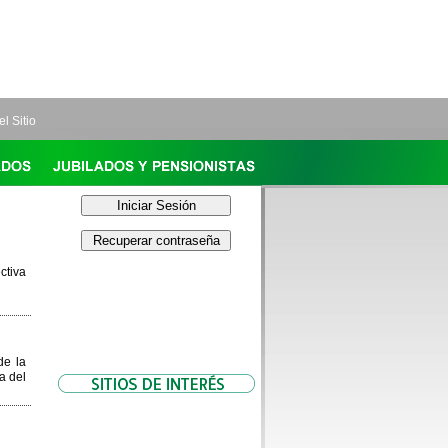
l Sitio
ctiva
de la
a del