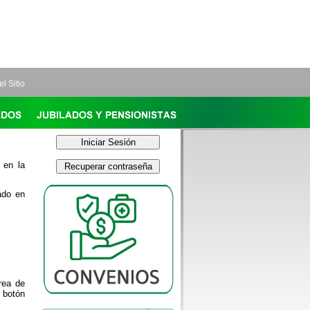
l Sitio
 en la
ado en
rea de
l botón