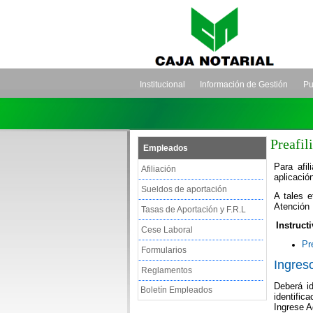
Institucional
Información de Gestión
Pu
Preafil
Empleados
Para afil
Afiliación
aplicació
Sueldos de aportación
A tales 
Atención 
Tasas de Aportación y F.R.L
Instructi
Cese Laboral
Pr
Formularios
Ingreso
Reglamentos
Deberá id
Boletín Empleados
identific
Ingrese A