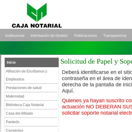
Institucional
Información de Gestión
Publicaciones
Transparencia
Solicitud de Papel y Sop
Inicio
Afiliación de Escribanos y
Deberá identificarse en el sit
contraseña en el área de iden
Empleados
derecha de la pantalla de Ini
Prestaciones de salud
Aquí.
Maternidad
Quienes ya hayan suscrito cont
Biblioteca Caja Notarial
actuación NO DEBERAN S
solicitar soporte notarial elect
Casa del Afiliado
Panteón
Convenios