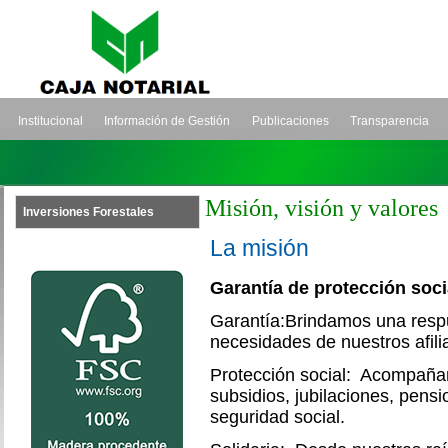
Institucional
Información de Gestión
Publicaciones
Transparencia
Misión, visión y valores
Inversiones Forestales
La misión
Garantía de protección socia
Garantía:Brindamos una resp
necesidades de nuestros afilia
Protección social: Acompañam
subsidios, jubilaciones, pens
seguridad social.