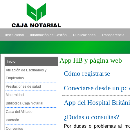
Institucional
Información de Gestión
Publicaciones
Transparencia
App HB y página web
Inicio
Afiliación de Escribanos y
Cómo registrarse
Empleados
Conectarse desde un pc
Prestaciones de salud
Maternidad
App del Hospital Britán
Biblioteca Caja Notarial
Casa del Afiliado
¿Dudas o consultas?
Panteón
Por dudas o problemas al mom
Convenios