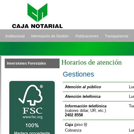
Institucional
Información de Gestión
Publicaciones
Transparencia
Horarios de atención
Inversiones Forestales
Gestiones
Atención al público
Lu
Atención telefónica
Lu
Información telefónica
To
(valores dólar, UR, etc.)
2402 8558
Caja
(piso 9)
Cobranza
Lu