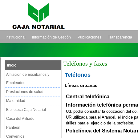
Institucional
Información de Gestión
Publicaciones
Transparencia
Teléfonos y faxes
Inicio
Teléfonos
Afiliación de Escribanos y
Empleados
Líneas urbanas
Prestaciones de salud
Central telefónica
Maternidad
Información telefónica perma
Biblioteca Caja Notarial
Ud. podrá consultar la cotización del dól
UR utilizada para el Arancel, el índice p
Casa del Afiliado
.
útilles para el ejercicio de la profesión
Panteón
Policlínica del Sistema Notar
Convenios