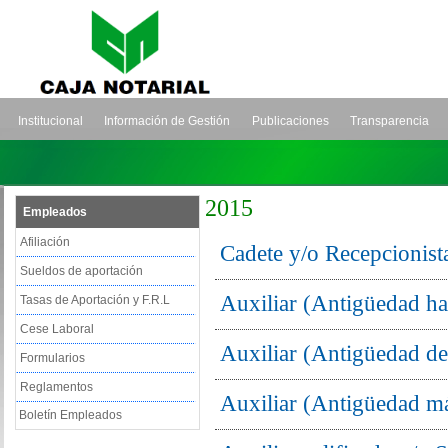
Institucional
Información de Gestión
Publicaciones
Transparencia
2015
Empleados
Afiliación
Cadete y/o Recepcionist
Sueldos de aportación
Auxiliar (Antigüedad ha
Tasas de Aportación y F.R.L
Cese Laboral
Auxiliar (Antigüedad de
Formularios
Reglamentos
Auxiliar (Antigüedad m
Boletín Empleados