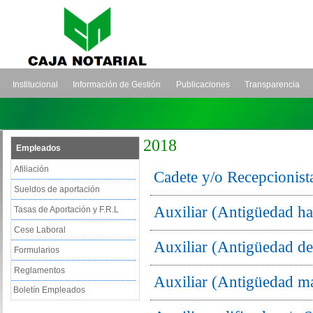
Institucional
Información de Gestión
Publicaciones
Transparencia
2018
Empleados
Afiliación
Cadete y/o Recepcionist
Sueldos de aportación
Auxiliar (Antigüedad ha
Tasas de Aportación y F.R.L
Cese Laboral
Auxiliar (Antigüedad de
Formularios
Reglamentos
Auxiliar (Antigüedad m
Boletín Empleados