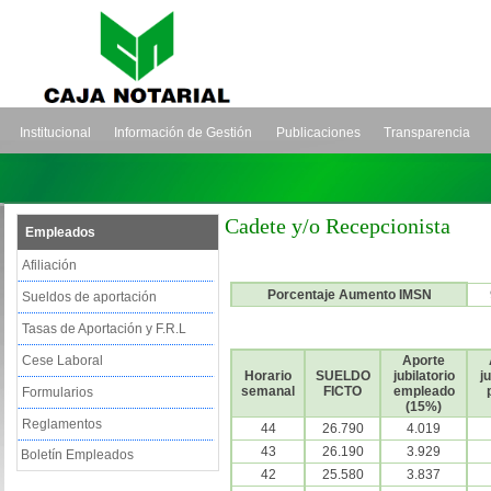
Institucional
Información de Gestión
Publicaciones
Transparencia
Cadete y/o Recepcionista
Empleados
Afiliación
Porcentaje Aumento IMSN
Sueldos de aportación
Tasas de Aportación y F.R.L
Cese Laboral
Aporte
Horario
SUELDO
jubilatorio
ju
semanal
FICTO
empleado
Formularios
(15%)
Reglamentos
44
26.790
4.019
43
26.190
3.929
Boletín Empleados
42
25.580
3.837