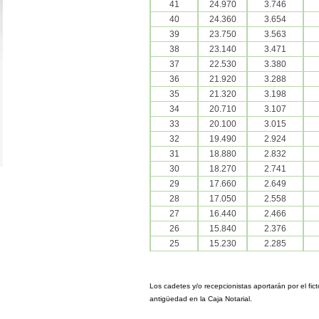
41
24.970
3.746
40
24.360
3.654
39
23.750
3.563
38
23.140
3.471
37
22.530
3.380
36
21.920
3.288
35
21.320
3.198
34
20.710
3.107
33
20.100
3.015
32
19.490
2.924
31
18.880
2.832
30
18.270
2.741
29
17.660
2.649
28
17.050
2.558
27
16.440
2.466
26
15.840
2.376
25
15.230
2.285
Los cadetes y/o recepcionistas aportarán por el fi
antigüedad en la Caja Notarial.