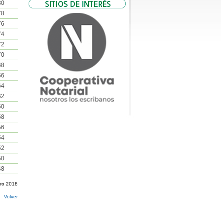
80
78
76
74
72
70
68
66
64
62
60
58
56
54
52
50
48
ro 2018
Volver