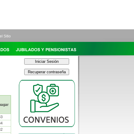
l Sitio
 pagar
83
84
82