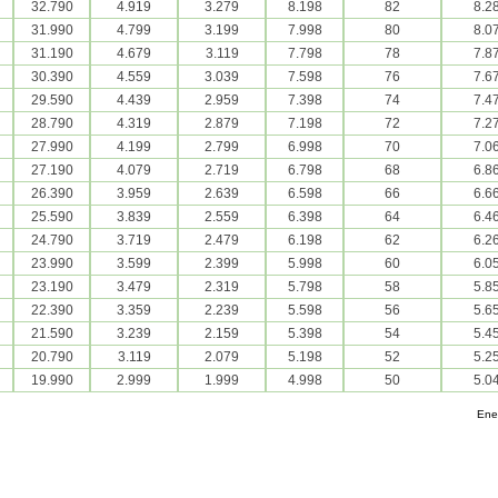
32.790
4.919
3.279
8.198
82
8.2
31.990
4.799
3.199
7.998
80
8.0
31.190
4.679
3.119
7.798
78
7.8
30.390
4.559
3.039
7.598
76
7.6
29.590
4.439
2.959
7.398
74
7.4
28.790
4.319
2.879
7.198
72
7.2
27.990
4.199
2.799
6.998
70
7.0
27.190
4.079
2.719
6.798
68
6.8
26.390
3.959
2.639
6.598
66
6.6
25.590
3.839
2.559
6.398
64
6.4
24.790
3.719
2.479
6.198
62
6.2
23.990
3.599
2.399
5.998
60
6.0
23.190
3.479
2.319
5.798
58
5.8
22.390
3.359
2.239
5.598
56
5.6
21.590
3.239
2.159
5.398
54
5.4
20.790
3.119
2.079
5.198
52
5.2
19.990
2.999
1.999
4.998
50
5.0
Ene