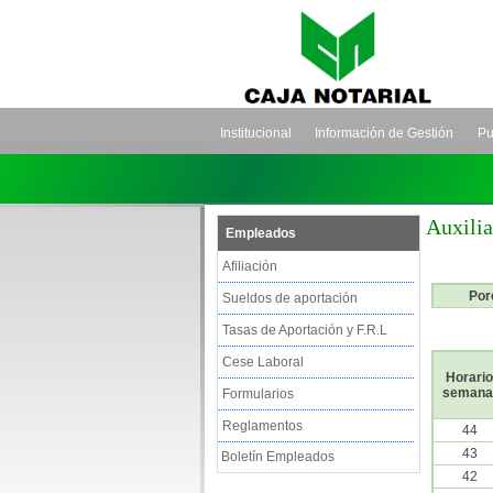
Institucional
Información de Gestión
Pu
Auxilia
Empleados
Afiliación
Por
Sueldos de aportación
Tasas de Aportación y F.R.L
Cese Laboral
Horario
semana
Formularios
Reglamentos
44
43
Boletín Empleados
42