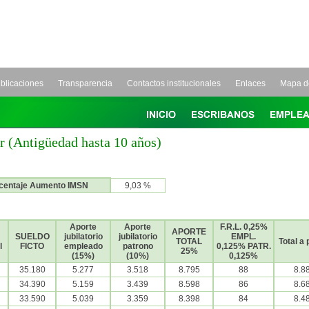
blicaciones
Transparencia
Contactos institucionales
Enlaces
Mapa de
r (Antigüedad hasta 10 años)
centaje Aumento IMSN
9,03 %
Aporte
Aporte
F.R.L. 0,25%
APORTE
SUELDO
jubilatorio
jubilatorio
EMPL.
TOTAL
Total a
l
FICTO
empleado
patrono
0,125% PATR.
25%
(15%)
(10%)
0,125%
35.180
5.277
3.518
8.795
88
8.8
34.390
5.159
3.439
8.598
86
8.6
33.590
5.039
3.359
8.398
84
8.4