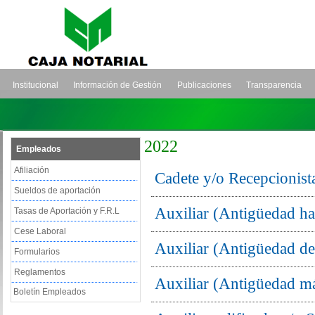
Institucional
Información de Gestión
Publicaciones
Transparencia
2022
Empleados
Afiliación
Cadete y/o Recepcionist
Sueldos de aportación
Auxiliar (Antigüedad ha
Tasas de Aportación y F.R.L
Cese Laboral
Auxiliar (Antigüedad de
Formularios
Reglamentos
Auxiliar (Antigüedad m
Boletín Empleados