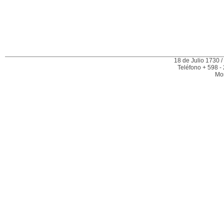
18 de Julio 1730 /
Teléfono + 598 -
Mo