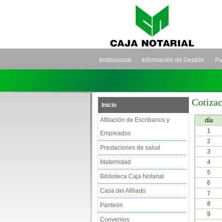
Institucional
Información de Gestión
Pu
Cotiza
Inicio
Afiliación de Escribanos y
día
1
Empleados
2
Prestaciones de salud
3
Maternidad
4
5
Biblioteca Caja Notarial
6
Casa del Afiliado
7
8
Panteón
9
Convenios