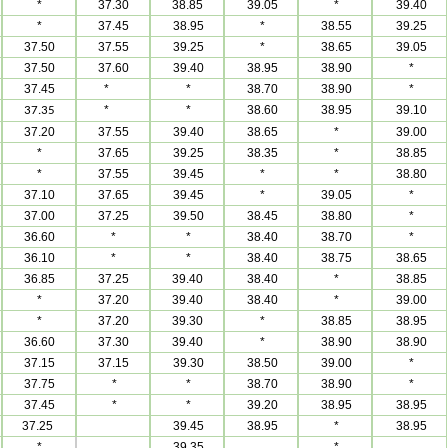
*
37.30
38.85
39.05
*
39.40
*
37.45
38.95
*
38.55
39.25
37.50
37.55
39.25
*
38.65
39.05
37.50
37.60
39.40
38.95
38.90
*
37.45
*
*
38.70
38.90
*
*
*
38.60
38.95
39.10
37.35
37.20
37.55
39.40
38.65
*
39.00
*
37.65
39.25
38.35
*
38.85
*
37.55
39.45
*
*
38.80
37.10
37.65
39.45
*
39.05
*
37.00
37.25
39.50
38.45
38.80
*
36.60
*
*
38.40
38.70
*
36.10
*
*
38.40
38.75
38.65
36.85
37.25
39.40
38.40
*
38.85
*
37.20
39.40
38.40
*
39.00
*
37.20
39.30
*
38.85
38.95
36.60
37.30
39.40
*
38.90
38.90
37.15
37.15
39.30
38.50
39.00
*
37.75
*
*
38.70
38.90
*
37.45
*
*
39.20
38.95
38.95
37.25
39.45
38.95
*
38.95
*
39.35
*