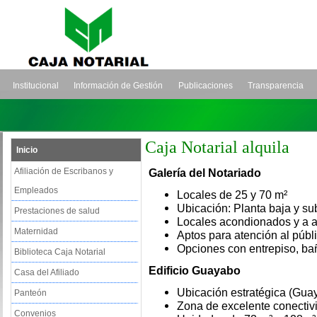
Institucional
Información de Gestión
Publicaciones
Transparencia
Caja Notarial alquila
Inicio
Afiliación de Escribanos y
Galería del Notariado
Empleados
Locales de 25 y 70 m²
Ubicación: Planta baja y su
Prestaciones de salud
Locales acondionados y a a
Maternidad
Aptos para atención al públi
Opciones con entrepiso, bañ
Biblioteca Caja Notarial
Edificio Guayabo
Casa del Afiliado
Ubicación estratégica
(Guay
Panteón
Zona de excelente conectivi
Convenios