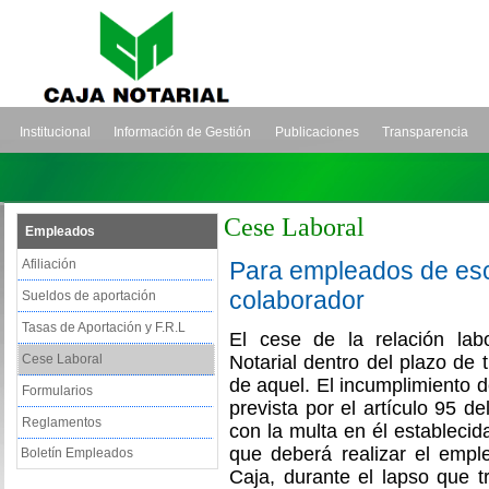
Institucional
Información de Gestión
Publicaciones
Transparencia
Cese Laboral
Empleados
Afiliación
Para empleados de esc
colaborador
Sueldos de aportación
Tasas de Aportación y F.R.L
El cese de la relación lab
Cese Laboral
Notarial dentro del plazo de t
de aquel. El incumplimiento d
Formularios
prevista por el artículo 95 d
Reglamentos
con la multa en él establecida
que deberá realizar el empl
Boletín Empleados
Caja, durante el lapso que t