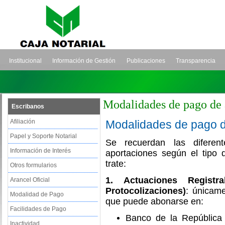
Institucional
Información de Gestión
Publicaciones
Transparencia
Modalidades de pago de 
Escribanos
Afiliación
Modalidades de pago de
Papel y Soporte Notarial
Se recuerdan las difere
Información de Interés
aportaciones según el tipo 
trate:
Otros formularios
1.
Actuaciones Registr
Arancel Oficial
Protocolizaciones)
: únicame
Modalidad de Pago
que puede abonarse en:
Facilidades de Pago
Banco de la República 
Inactividad