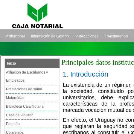
Institucional
Información de Gestión
Publicaciones
Transparencia
Principales datos institu
Inicio
Afiliación de Escribanos y
1. Introducción
Empleados
La existencia de un régimen
Prestaciones de salud
la sociedad, constituido p
universitarios, debe expl
Maternidad
características de la prof
Biblioteca Caja Notarial
marcada vocación mutual de s
Casa del Afiliado
En efecto, el Uruguay no con
Panteón
que reglaran la seguridad s
escribanos al constituir el 
Convenios