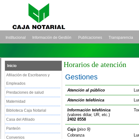
Institucional
Información de Gestión
Publicaciones
Transparencia
Horarios de atención
Inicio
Afiliación de Escribanos y
Gestiones
Empleados
Atención al público
Lu
Prestaciones de salud
Atención telefónica
Lu
Maternidad
Información telefónica
To
Biblioteca Caja Notarial
(valores dólar, UR, etc.)
2402 8558
Casa del Afiliado
Panteón
Caja
(piso 9)
Cobranza
Lu
Convenios