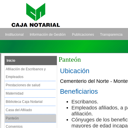
Institucional
Información de Gestión
Publicaciones
Transparencia
Panteón
Inicio
Afiliación de Escribanos y
Ubicación
Empleados
Cementerio del Norte - Monte
Prestaciones de salud
Beneficiarios
Maternidad
Escribanos.
Biblioteca Caja Notarial
Empleados afiliados, a p
Casa del Afiliado
afiliación.
Panteón
Cónyuges de los benefici
mayores de edad incapac
Convenios