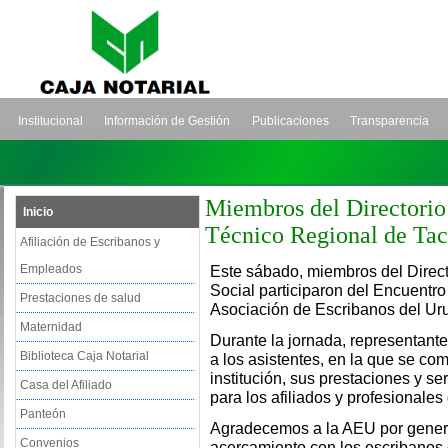
Institucional
Información de Gestión
Publicaciones
Transparencia
Miembros del Directorio 
Inicio
Técnico Regional de Ta
Afiliación de Escribanos y
Empleados
Este sábado, miembros del Direct
Social participaron del Encuentr
Prestaciones de salud
Asociación de Escribanos del Ur
Maternidad
Durante la jornada, representante
Biblioteca Caja Notarial
a los asistentes, en la que se co
institución, sus prestaciones y se
Casa del Afiliado
para los afiliados y profesionales 
Panteón
Agradecemos a la AEU por genera
Convenios
acercamiento con los escribanos de