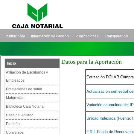
Institucional
Información de Gestión
Publicaciones
Transparencia
Datos para la Aportación
Inicio
Afiliación de Escribanos y
Cotización DÓLAR Comprad
Empleados
Prestaciones de salud
Actualización semestral de
Maternidad
Variación acumulada del I
Biblioteca Caja Notarial
Casa del Afiliado
Unidad Indexada (Fuente: I
Panteón
F.R.L Fondo de Reconversi
Convenios