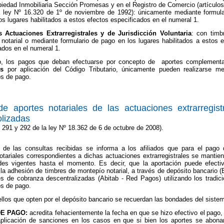
piedad Inmobiliaria Sección Promesas y en el Registro de Comercio (artículo
a ley Nº 16.320 de 1º de noviembre de 1992): únicamente mediante formula
os lugares habilitados a estos efectos especificados en el numeral 1.
 Actuaciones Extrarregistrales y de Jurisdicción Voluntaria
: con timb
notarial o mediante formulario de pago en los lugares habilitados a estos e
ados en el numeral 1.
, los pagos que deban efectuarse por concepto de aportes complementa
s
por aplicación del Código Tributario, únicamente pueden realizarse me
os de pago.
e aportes notariales de las actuaciones extrarregist
olizadas
s 291 y 292 de la ley Nº 18.362 de 6 de octubre de 2008).
 de las consultas recibidas se informa a los afiliados que para el pago 
otariales correspondientes a dichas actuaciones extrarregistrales se mantie
des vigentes hasta el momento. Es decir, que la aportación puede efectiv
la adhesión de timbres de montepío notarial, a través de depósito bancario 
s de cobranza descentralizadas (Abitab - Red Pagos) utilizando los tradici
os de pago.
llos que opten por el depósito bancario se recuerdan las bondades del siste
E PAGO:
acredita fehacientemente la fecha en que se hizo efectivo el
pago,
aplicación de sanciones en los casos en que si bien los aportes se abona