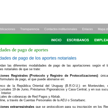
blicaciones
Transparencia
Contactos institucionales
Enlaces
Mapa de
ades de pago de aportes
dades de pago de los aportes notariales
rdan las diferentes modalidades de pago de las aportaciones según el t
es notariales de que se trate:
ciones Registrales (Protocolo y Registro de Protocolizaciones)
: únic
formulario de pago, el que puede abonarse en:
nco de la República Oriental del Uruguay (B.R.O.U.): en Montevideo, 
cursales 19 de Junio, Préstamos Pignoraticios y Casa Central, y en sus sucu
 Interior.
cales de cobranzas de Red Pagos y Abitab.
line, a través de Cuentas Personales de la AEU o Sistarbanc.
iones extrarregistrales
que se protocolicen para su inscripción en los Reg