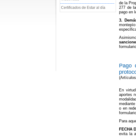
de la Pro
277 de l
Certificados de Estar al día
pago en l
3.
Demás
montepío 
especific
Asimismo
sancione
formulari
Pago d
protoc
(Artículo
En virtud
aportes n
modalida
mediante 
o en rede
formulari
Para aque
FECHA D
evita la 