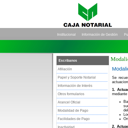
Institucional
Información de Gestión
Pu
Modalid
Escribanos
Modali
Afiliación
Papel y Soporte Notarial
Se recue
actuacion
Información de Interés
1.
Actua
mediante 
Otros formularios
Ba
Arancel Oficial
su
del
Modalidad de Pago
Lo
On
Facilidades de Pago
2.
Actuac
Inactividad