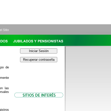
l Sitio
ipo de
amente
en las
rsales
istros