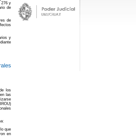
s 276 y
rio de
res de
fectos
rios y
diante
rales
de los
nen las
izarse
(BROU)
onales
ma:
 lo que
ron en