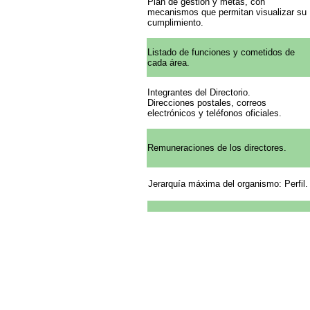
Plan de gestión y metas, con
mecanismos que permitan visualizar su
cumplimiento.
Listado de funciones y cometidos de
cada área.
Integrantes del Directorio.
Direcciones postales, correos
electrónicos y teléfonos oficiales.
Remuneraciones de los directores.
Jerarquía máxima del organismo: Perfil.