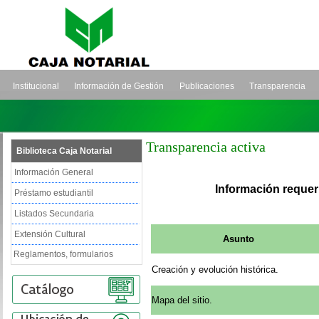
Institucional
Información de Gestión
Publicaciones
Transparencia
Transparencia activa
Biblioteca Caja Notarial
Información General
Información requerida po
Préstamo estudiantil
Listados Secundaria
Extensión Cultural
Asunto
Reglamentos, formularios
Creación y evolución histórica.
Mapa del sitio.