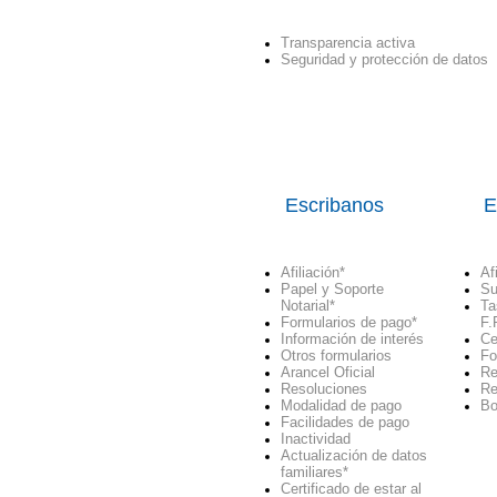
Transparencia activa
Seguridad y protección de datos
Escribanos
E
Afiliación
*
Af
Papel y Soporte
Su
Notarial
*
Ta
Formularios de pago
*
F.
Información de interés
Ce
Otros formularios
Fo
Arancel Oficial
Re
Resoluciones
Re
Modalidad de pago
Bo
Facilidades de pago
Inactividad
Actualización de datos
familiares*
Certificado de estar al