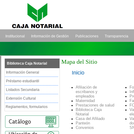
Institucional
Información de Gestión
Publicaciones
Transparencia
Mapa del Sitio
Biblioteca Caja Notarial
Inicio
Información General
Préstamo estudiantil
Afiliación de
Fo
Listados Secundaria
escribanos
y
In
empleados
Pr
Extensión Cultural
Maternidad
Fa
Prestaciones de salud
F
Reglamentos, formularios
Biblioteca Caja
Va
Notarial
el
Casa del Afiliado
Va
Panteón
d
o
Convenios
S