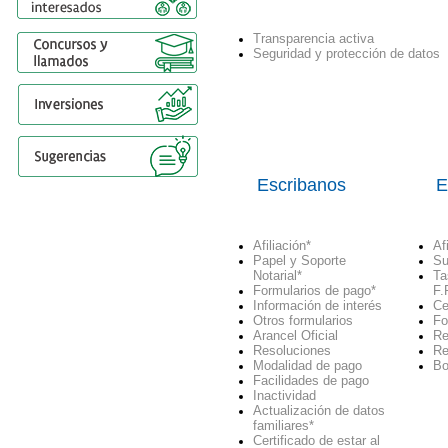
Transparencia activa
Seguridad y protección de datos
Escribanos
E
Afiliación
*
Af
Papel y Soporte
Su
Notarial
*
Ta
Formularios de pago
*
F.
Información de interés
Ce
Otros formularios
Fo
Arancel Oficial
Re
Resoluciones
Re
Modalidad de pago
Bo
Facilidades de pago
Inactividad
Actualización de datos
familiares*
Certificado de estar al