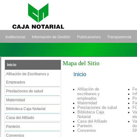
Institucional
Información de Gestión
Publicaciones
Transparencia
Mapa del Sitio
Inicio
Inicio
Afiliación de Escribanos y
Empleados
Afiliación de
Fo
Prestaciones de salud
escribanos
y
In
empleados
Pr
Maternidad
Maternidad
Fa
Prestaciones de salud
F
Biblioteca Caja Notarial
Biblioteca Caja
Va
Notarial
el
Casa del Afiliado
Casa del Afiliado
Va
Panteón
d
o
Panteón
Convenios
S
Convenios