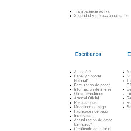
Transparencia activa
Seguridad y protección de datos
Escribanos
E
Afiliación
*
Af
Papel y Soporte
Su
Notarial
*
Ta
Formularios de pago
*
F.
Información de interés
Ce
Otros formularios
Fo
Arancel Oficial
Re
Resoluciones
Re
Modalidad de pago
Bo
Facilidades de pago
Inactividad
Actualización de datos
familiares*
Certificado de estar al