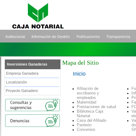
Institucional
Información de Gestión
Publicaciones
Transparencia
Mapa del Sitio
Inversiones Ganaderas
Inicio
Empresa Ganadera
Localización
Afiliación de
Fo
Proyecto Ganadero
escribanos
y
In
empleados
Pr
Maternidad
Fa
Prestaciones de salud
F
Biblioteca Caja
Va
Notarial
el
Casa del Afiliado
Va
Panteón
d
o
Convenios
S